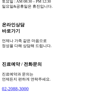
병원소개
이용약관
개인정보취급방침
이메일주소 무단수집 거부
비급여항목
오시는길
민트병원
오시는 길
서울시 송파구 정의로8길 7 (문정동 640-3)
한스빌딩 1·2·3층
진료시간 안내
평일 : AM 08:30 – PM 05:00
토요일 : AM 08:30 – PM 12:30
일요일&공휴일은 휴진입니다.