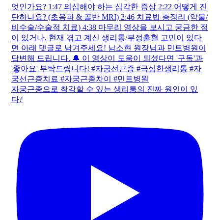
풍선처럼 커진 투석혈관이 터지기 전 보내는 위험신호