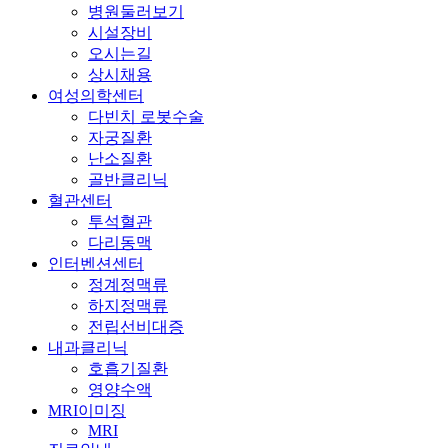
민트병원 l 서울특별시 송파구 정의로8길 7(문정동 640-3) 한스
빌딩 1·2·3층 l 대표 : 배재익, 기경도, 남우석, 김건우, 김재욱 l
사업자등록번호 : 220-90-87505
※ 본 페이지는 의료법 및 의료광고 심의 기준을 준수하여 제
공되며, 진료·치료 결과는 환자 개인의 상태에 따라 달라질 수
있습니다. 반드시 전문의 상담 후 결정하시기 바랍니다.
Copyright ⓒ 2008-2026 민트병원 All Rights Reserved.
Close
병원소개
Menu
병원소개
의료진
병원둘러보기