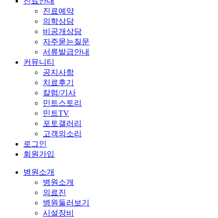
시설장비
오시는길
상시채용
여성의학센터
다빈치 로봇수술
자궁질환
난소질환
골반클리닉
혈관센터
투석혈관
다리동맥
인터벤션센터
정계정맥류
하지정맥류
전립선비대증
내과클리닉
호흡기질환
영양수액
MRI이미징
MRI
진료안내
진료예약