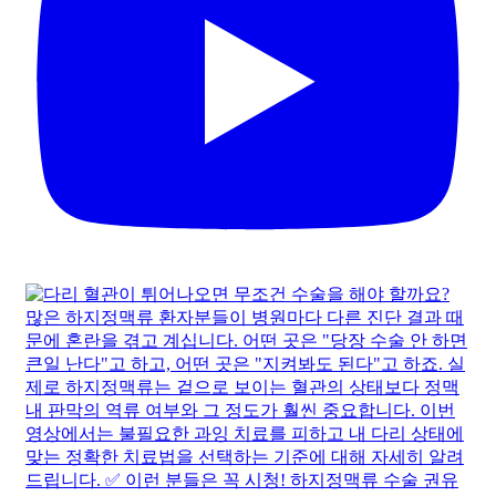
3개월마다 반복되는 투석혈관 시술, 계속해도 괜찮을까
요? | 투석하는 당신을 위한 건강정보💌투유 EP.11