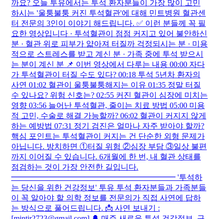
생리 때마다 제왕절개 흉터가 아프다면? 의심해야 할 질
환