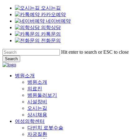
오시는길
카카오예약
네이버예약
의학상담
카톡문의
전화문의
Skip
Hit enter to search or ESC to close
to
Search
main
Close
content
Search
Menu
병원소개
병원소개
의료진
병원둘러보기
시설장비
오시는길
상시채용
여성의학센터
다빈치 로봇수술
자궁질환