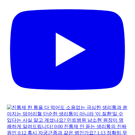
풍선처럼 커진 투석혈관이 터지기 전 보내는 위험신호