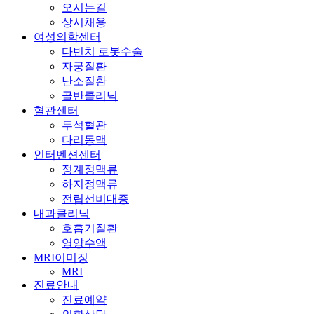
의학상담
비공개상담
자주묻는질문
서류발급안내
커뮤니티
공지사항
치료후기
칼럼/기사
민트스토리
민트TV
포토갤러리
고객의소리
로그인
회원가입
병원소개
병원소개
의료진
병원둘러보기
시설장비
오시는길