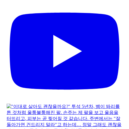
생리 때마다 제왕절개 흉터가 아프다면? 의심해야 할 질
환