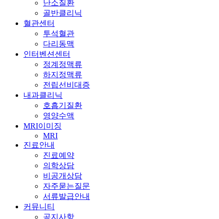
난소질환
골반클리닉
혈관센터
투석혈관
다리동맥
인터벤션센터
정계정맥류
하지정맥류
전립선비대증
내과클리닉
호흡기질환
영양수액
MRI이미징
MRI
진료안내
진료예약
의학상담
비공개상담
자주묻는질문
서류발급안내
커뮤니티
공지사항