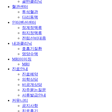
골반클리닉
혈관센터
투석혈관
다리동맥
인터벤션센터
정계정맥류
하지정맥류
전립선비대증
내과클리닉
호흡기질환
영양수액
MRI이미징
MRI
진료안내
진료예약
의학상담
비공개상담
자주묻는질문
서류발급안내
커뮤니티
공지사항
치료후기