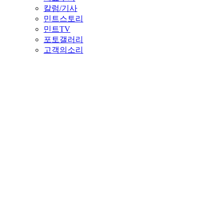
칼럼/기사
민트스토리
민트TV
포토갤러리
고객의소리
로그인
회원가입
Menu
민트병원
혈관센터
다리동맥
민트병원 · Peripheral Artery Disease
막혀가는 다리동맥 혈류를 되
민트병원 혈관센터