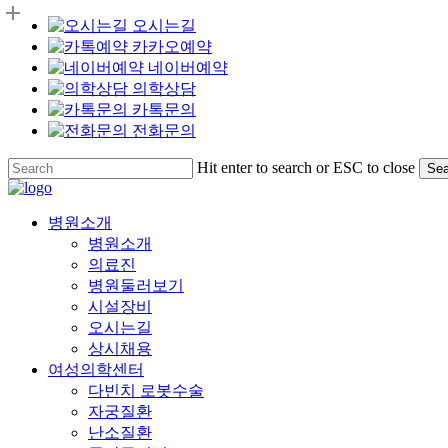
오시는길
카카오예약
네이버예약
의학상담
카톡문의
전화문의
Skip
Hit enter to search or ESC to close
Sea
to
Close
main
Search
content
Menu
병원소개
병원소개
의료진
병원둘러보기
시설장비
오시는길
상시채용
여성의학센터
다빈치 로봇수술
자궁질환
난소질환