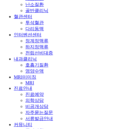
난소질환
골반클리닉
혈관센터
투석혈관
다리동맥
인터벤션센터
정계정맥류
하지정맥류
전립선비대증
내과클리닉
호흡기질환
영양수액
MRI이미징
MRI
진료안내
진료예약
의학상담
비공개상담
자주묻는질문
서류발급안내
커뮤니티