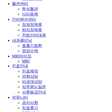
혈관센터
투석혈관
다리동맥
인터벤션센터
정계정맥류
하지정맥류
전립선비대증
내과클리닉
호흡기질환
영양수액
MRI이미징
MRI
진료안내
진료예약
의학상담
비공개상담
자주묻는질문
서류발급안내
커뮤니티
공지사항
치료후기