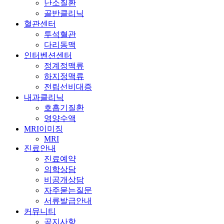
난소질환
골반클리닉
혈관센터
투석혈관
다리동맥
인터벤션센터
정계정맥류
하지정맥류
전립선비대증
내과클리닉
호흡기질환
영양수액
MRI이미징
MRI
진료안내
진료예약
의학상담
비공개상담
자주묻는질문
서류발급안내
커뮤니티
공지사항