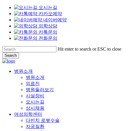
오시는길
카카오예약
네이버예약
의학상담
카톡문의
전화문의
Skip
Hit enter to search or ESC to close
to
Search
main
Close
content
Search
Menu
병원소개
병원소개
의료진
병원둘러보기
시설장비
오시는길
상시채용
여성의학센터
다빈치 로봇수술
자궁질환