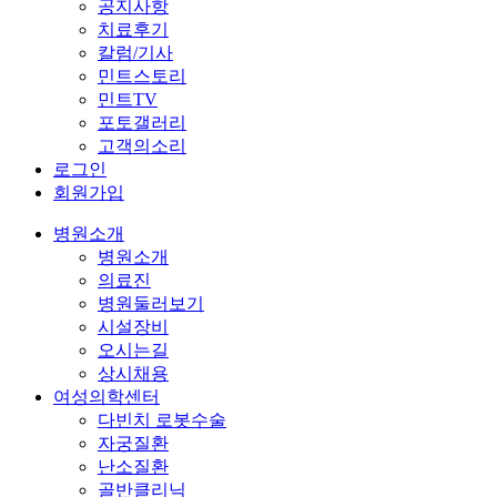
공지사항
치료후기
칼럼/기사
민트스토리
민트TV
포토갤러리
고객의소리
로그인
회원가입
병원소개
병원소개
의료진
병원둘러보기
시설장비
오시는길
상시채용
여성의학센터
다빈치 로봇수술
자궁질환
난소질환
골반클리닉