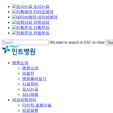
오시는길
카카오예약
네이버예약
의학상담
카톡문의
전화문의
Skip
Hit enter to search or ESC to close
Sea
to
Close
main
Search
content
Menu
병원소개
병원소개
의료진
병원둘러보기
시설장비
오시는길
상시채용
여성의학센터
다빈치 로봇수술
자궁질환