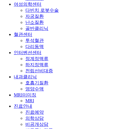
여성의학센터
다빈치 로봇수술
자궁질환
난소질환
골반클리닉
혈관센터
투석혈관
다리동맥
인터벤션센터
정계정맥류
하지정맥류
전립선비대증
내과클리닉
호흡기질환
영양수액
MRI이미징
MRI
진료안내
진료예약
의학상담
비공개상담