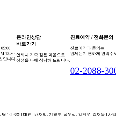
온라인상담
진료예약 / 전화문의
바로가기
 05:00
진료예약과 문의는
M 12:30
언제든지 편하게 연락주세
언제나 가족 같은 마음으로
진입니다.
정성을 다해 상담해 드립니다.
0
2
-
2
0
8
8
-
3
0
·2·3층 l 대표 : 배재익, 기경도, 남우석, 김건우, 김재욱 l 사업자등