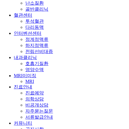
난소질환
골반클리닉
혈관센터
투석혈관
다리동맥
인터벤션센터
정계정맥류
하지정맥류
전립선비대증
내과클리닉
호흡기질환
영양수액
MRI이미징
MRI
진료안내
진료예약
의학상담
비공개상담
자주묻는질문
서류발급안내
커뮤니티