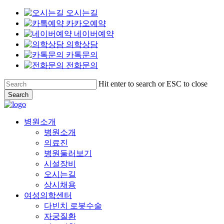
오시는길
카카오예약
네이버예약
의학상담
카톡문의
전화문의
Skip
Hit enter to search or ESC to close
to
Search
main
Close
content
Search
Menu
병원소개
병원소개
의료진
병원둘러보기
시설장비
오시는길
상시채용
여성의학센터
다빈치 로봇수술
자궁질환