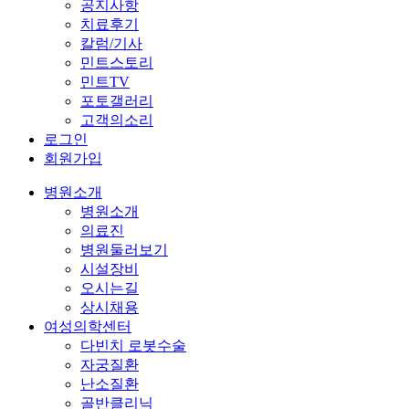
공지사항
치료후기
칼럼/기사
민트스토리
민트TV
포토갤러리
고객의소리
로그인
회원가입
병원소개
병원소개
의료진
병원둘러보기
시설장비
오시는길
상시채용
여성의학센터
다빈치 로봇수술
자궁질환
난소질환
골반클리닉