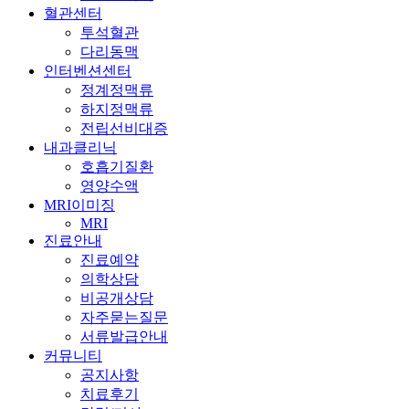
혈관센터
투석혈관
다리동맥
인터벤션센터
정계정맥류
하지정맥류
전립선비대증
내과클리닉
호흡기질환
영양수액
MRI이미징
MRI
진료안내
진료예약
의학상담
비공개상담
자주묻는질문
서류발급안내
커뮤니티
공지사항
치료후기