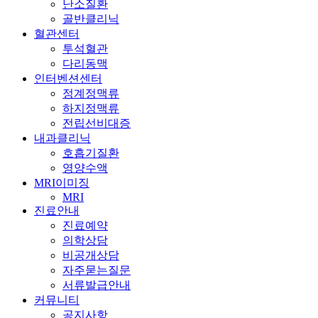
난소질환
골반클리닉
혈관센터
투석혈관
다리동맥
인터벤션센터
정계정맥류
하지정맥류
전립선비대증
내과클리닉
호흡기질환
영양수액
MRI이미징
MRI
진료안내
진료예약
의학상담
비공개상담
자주묻는질문
서류발급안내
커뮤니티
공지사항