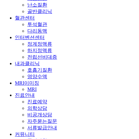
난소질환
골반클리닉
혈관센터
투석혈관
다리동맥
인터벤션센터
정계정맥류
하지정맥류
전립선비대증
내과클리닉
호흡기질환
영양수액
MRI이미징
MRI
진료안내
진료예약
의학상담
비공개상담
자주묻는질문
서류발급안내
커뮤니티