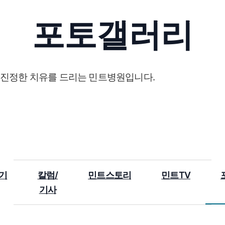
포토갤러리
진정한 치유를 드리는 민트병원입니다.
기
칼럼/
민트스토리
민트TV
기사