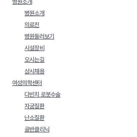
병원소개
병원소개
의료진
병원둘러보기
시설장비
오시는길
상시채용
여성의학센터
다빈치 로봇수술
자궁질환
난소질환
골반클리닉