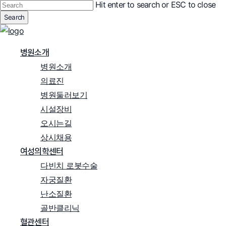
Hit enter to search or ESC to close
Skip
Search
to
Close
main
Search
content
Menu
병원소개
병원소개
의료진
병원둘러보기
시설장비
오시는길
상시채용
여성의학센터
다빈치 로봇수술
자궁질환
난소질환
골반클리닉
혈관센터