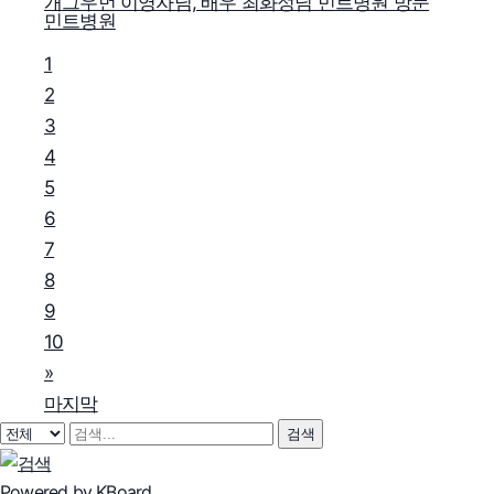
개그우먼 이영자님, 배우 최화정님 민트병원 방문
민트병원
1
2
3
4
5
6
7
8
9
10
»
마지막
검색
Powered by KBoard