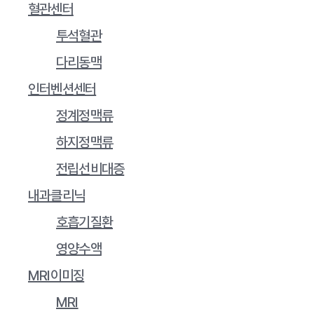
혈관센터
투석혈관
다리동맥
인터벤션센터
정계정맥류
하지정맥류
전립선비대증
내과클리닉
호흡기질환
영양수액
MRI이미징
MRI