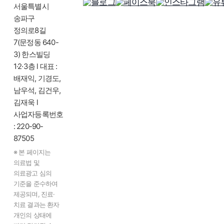
서울특별시
송파구
정의로8길
7(문정동 640-
3) 한스빌딩
1·2·3층 l 대표 :
배재익, 기경도,
남우석, 김건우,
김재욱 l
사업자등록번호
: 220-90-
87505
※ 본 페이지는
의료법 및
의료광고 심의
기준을 준수하여
제공되며, 진료·
치료 결과는 환자
개인의 상태에