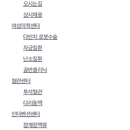
오시는길
상시채용
여성의학센터
다빈치 로봇수술
자궁질환
난소질환
골반클리닉
혈관센터
투석혈관
다리동맥
인터벤션센터
정계정맥류