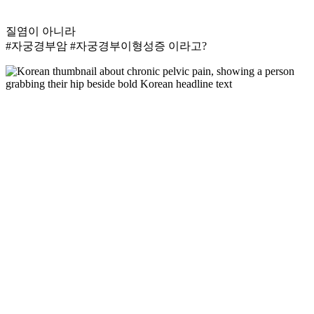
질염이 아니라
#자궁경부암 #자궁경부이형성증 이라고?
Play
P
Video
V