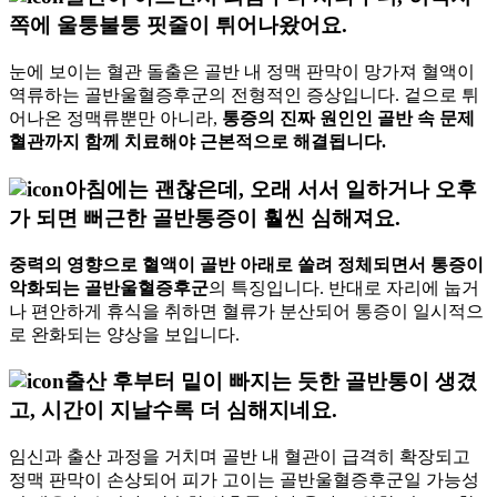
쪽에 울퉁불퉁 핏줄이 튀어나왔어요.
눈에 보이는 혈관 돌출은 골반 내 정맥 판막이 망가져 혈액이
역류하는 골반울혈증후군의 전형적인 증상입니다. 겉으로 튀
어나온 정맥류뿐만 아니라,
통증의 진짜 원인인 골반 속 문제
혈관까지 함께 치료해야 근본적으로 해결됩니다.
아침에는 괜찮은데, 오래 서서 일하거나 오후
가 되면 뻐근한 골반통증이 훨씬 심해져요.
중력의 영향으로 혈액이 골반 아래로 쏠려 정체되면서 통증이
악화되는 골반울혈증후군
의 특징입니다. 반대로 자리에 눕거
나 편안하게 휴식을 취하면 혈류가 분산되어 통증이 일시적으
로 완화되는 양상을 보입니다.
출산 후부터 밑이 빠지는 듯한 골반통이 생겼
고, 시간이 지날수록 더 심해지네요.
임신과 출산 과정을 거치며 골반 내 혈관이 급격히 확장되고
정맥 판막이 손상되어 피가 고이는 골반울혈증후군일 가능성