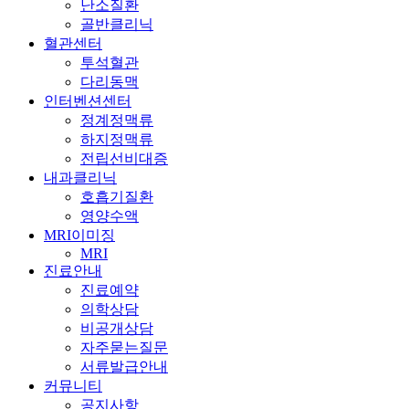
난소질환
골반클리닉
혈관센터
투석혈관
다리동맥
인터벤션센터
정계정맥류
하지정맥류
전립선비대증
내과클리닉
호흡기질환
영양수액
MRI이미징
MRI
진료안내
진료예약
의학상담
비공개상담
자주묻는질문
서류발급안내
커뮤니티
공지사항