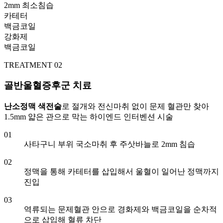
2mm 최소침습
카테터
백금코일
강화제
백금코일
TREATMENT 02
골반울혈증후군 치료
난소정맥 색전술
로 절개와 전신마취 없이 문제 혈관만 찾아
1.5mm 얇은 관으로 막는 하이엔드 인터벤션 시술
01
사타구니 부위 국소마취 후 주삿바늘로 2mm 침습
02
정맥을 통해 카테터를 삽입해서 울혈이 일어난 정맥까지
진입
03
역류되는 문제혈관 안으로 경화제와 백금코일을 순차적
으로 삽입해 혈류 차단