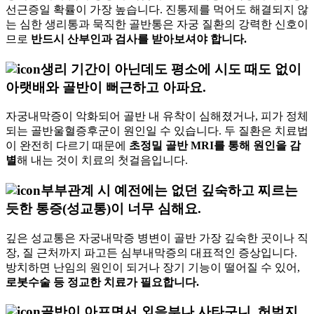
선근증일 확률이 가장 높습니다. 진통제를 먹어도 해결되지 않
는 심한 생리통과 묵직한 골반통은 자궁 질환의 강력한 신호이
므로
반드시 산부인과 검사를 받아보셔야 합니다.
생리 기간이 아닌데도 평소에 시도 때도 없이
아랫배와 골반이 뻐근하고 아파요.
자궁내막증이 악화되어 골반 내 유착이 심해졌거나, 피가 정체
되는 골반울혈증후군이 원인일 수 있습니다. 두 질환은 치료법
이 완전히 다르기 때문에
초정밀 골반 MRI를 통해 원인을 감
별
해 내는 것이 치료의 첫걸음입니다.
부부관계 시 예전에는 없던 깊숙하고 찌르는
듯한 통증(성교통)이 너무 심해요.
깊은 성교통은 자궁내막증 병변이 골반 가장 깊숙한 곳이나 직
장, 질 근처까지 파고든 심부내막증의 대표적인 증상입니다.
방치하면 난임의 원인이 되거나 장기 기능이 떨어질 수 있어,
로봇수술 등 정교한 치료가 필요합니다.
골반이 아프면서 외음부나 사타구니, 허벅지