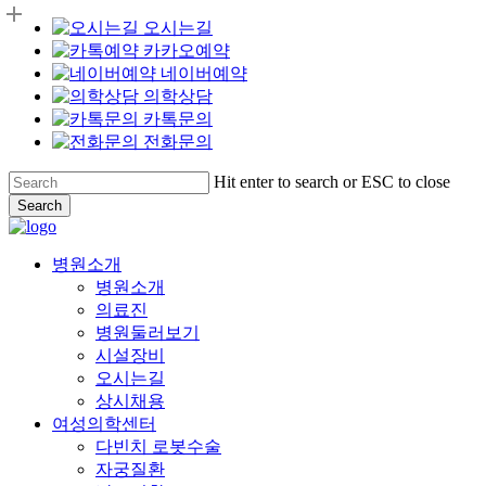
오시는길
카카오예약
네이버예약
의학상담
카톡문의
전화문의
Skip
Hit enter to search or ESC to close
to
Search
main
Close
content
Search
Menu
병원소개
병원소개
의료진
병원둘러보기
시설장비
오시는길
상시채용
여성의학센터
다빈치 로봇수술
자궁질환