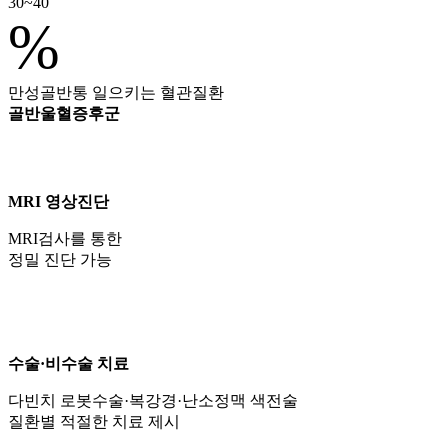
30~40
%
만성골반통 일으키는 혈관질환
골반울혈증후군
MRI 영상진단
MRI검사를 통한
정밀 진단 가능
수술·비수술 치료
다빈치 로봇수술·복강경·난소정맥 색전술
질환별 적절한 치료 제시