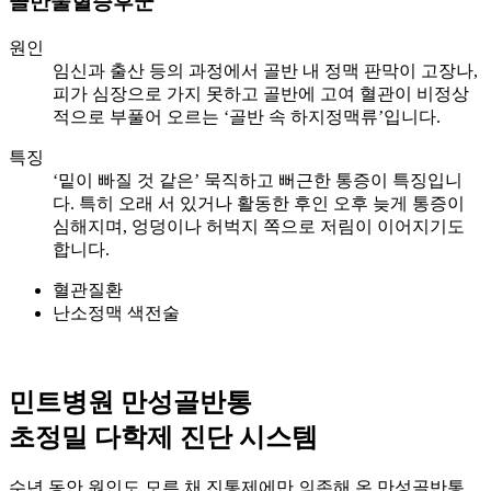
골반울혈증후군
원인
임신과 출산 등의 과정에서 골반 내 정맥 판막이 고장나,
피가 심장으로 가지 못하고 골반에 고여 혈관이 비정상
적으로 부풀어 오르는 ‘골반 속 하지정맥류’입니다.
특징
‘밑이 빠질 것 같은’ 묵직하고 뻐근한 통증이 특징입니
다. 특히 오래 서 있거나 활동한 후인 오후 늦게 통증이
심해지며, 엉덩이나 허벅지 쪽으로 저림이 이어지기도
합니다.
혈관질환
난소정맥 색전술
민트병원 만성골반통
초정밀 다학제 진단 시스템
수년 동안 원인도 모른 채 진통제에만 의존해 온 만성골반통,