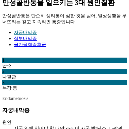
만성골반통을 일으키는 3대 원인질환
만성골반통은 단순히 생리통이 심한 것을 넘어, 일상생활을 무
너뜨리는 깊고 지속적인 통증입니다.
자궁내막증
심부내막증
골반울혈증후군
1
난소
2
나팔관
3
복강 등
Endometriosis
자궁내막증
원인
자궁 안에 있어야 할 내막 조직이 자궁 밖(난소, 나팔관,