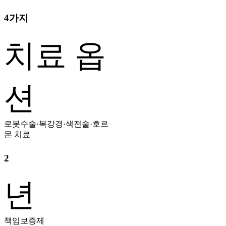
4가지
치료 옵
션
로봇수술·복강경·색전술·호르
몬 치료
2
년
책임보증제