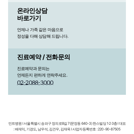
온라인상담
바로가기
언제나 가족 같은 마음으로
정성을 다해 상담해 드립니다.
진료예약 / 전화문의
진료예약과 문의는
언제든지 편하게 연락주세요.
0
2
-
2
0
8
8
-
3
0
0
0
민트병원 l 서울특별시 송파구 정의로8길 7(문정동 640-3) 한스빌딩 1·2·3층 l 대표
: 배재익, 기경도, 남우석, 김건우, 김재욱 l 사업자등록번호 : 220-90-87505