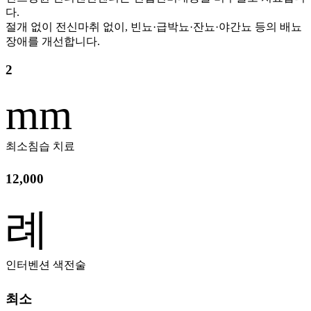
다.
절개 없이 전신마취 없이, 빈뇨·급박뇨·잔뇨·야간뇨 등의 배뇨
장애를 개선합니다.
2
mm
최소침습 치료
12,000
례
인터벤션 색전술
최소