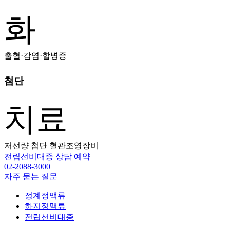
화
출혈·감염·합병증
첨단
치료
저선량 첨단 혈관조영장비
전립선비대증 상담 예약
02-2088-3000
자주 묻는 질문
정계정맥류
하지정맥류
전립선비대증