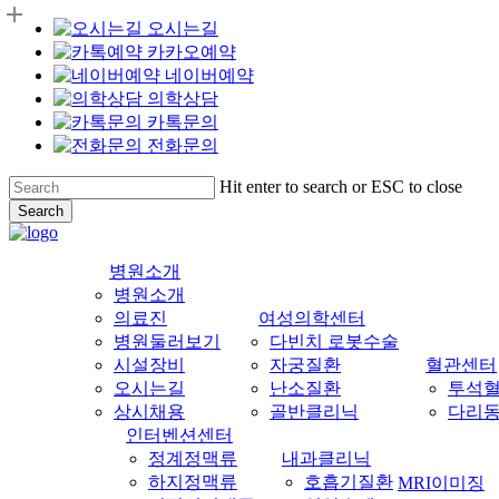
오시는길
카카오예약
네이버예약
의학상담
카톡문의
전화문의
Skip
Hit enter to search or ESC to close
to
Search
main
Close
content
Search
병원소개
병원소개
의료진
여성의학센터
병원둘러보기
다빈치 로봇수술
시설장비
자궁질환
혈관센터
오시는길
난소질환
투석
상시채용
골반클리닉
다리
인터벤션센터
정계정맥류
내과클리닉
하지정맥류
호흡기질환
MRI이미징