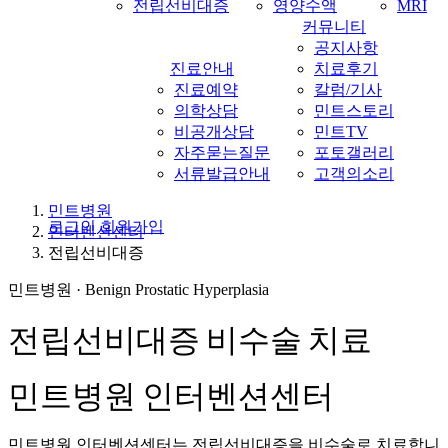
전립선비대증
영양수액
MRI
커뮤니티
공지사항
진료안내
치료후기
진료예약
칼럼/기사
의학상담
민트스토리
비공개상담
민트TV
자주묻는질문
포토갤러리
서류발급안내
고객의소리
민트병원
로그인
회원가입
인터벤션센터
Menu
전립선비대증
민트병원 · Benign Prostatic Hyperplasia
전립선비대증 비수술 치료
민트병원 인터벤션센터
민트병원 인터벤션센터는 전립선비대증을 비수술로 치료합니