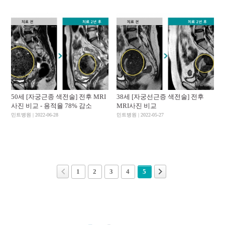
50세 [자궁근종 색전술] 전후 MRI
38세 [자궁선근증 색전술] 전후
사진 비교 - 용적율 78% 감소
MRI사진 비교
민트병원 | 2022-06-28
민트병원 | 2022-05-27
1
2
3
4
5