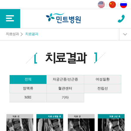
치료성과
치료결과
치료성과
치료결과
진단사례
전체
자궁근종/선근증
여성질환
치료후기
정맥류
혈관센터
전립선
전문의칼럼
MRI
기타