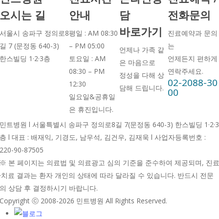
오시는 길
안내
담
전화문의
바로가기
서울시 송파구 정의로8
평일 : AM 08:30
진료예약과 문의
길 7 (문정동 640-3)
– PM 05:00
는
언제나 가족 같
한스빌딩 1·2·3층
토요일 : AM
언제든지 편하게
은 마음으로
08:30 – PM
연락주세요.
정성을 다해 상
0
2
-
2
0
8
8
-
3
0
12:30
담해 드립니다.
0
0
일요일&공휴일
은 휴진입니다.
민트병원 l 서울특별시 송파구 정의로8길 7(문정동 640-3) 한스빌딩 1·2·3
층 l 대표 : 배재익, 기경도, 남우석, 김건우, 김재욱 l 사업자등록번호 :
220-90-87505
※ 본 페이지는 의료법 및 의료광고 심의 기준을 준수하여 제공되며, 진
·치료 결과는 환자 개인의 상태에 따라 달라질 수 있습니다. 반드시 전문
의 상담 후 결정하시기 바랍니다.
Copyright ⓒ 2008-2026 민트병원 All Rights Reserved.