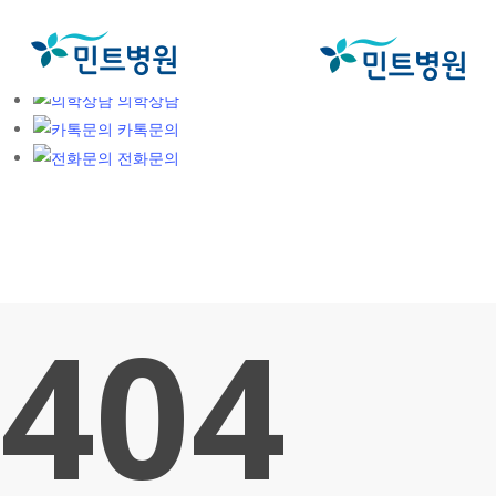
Skip
오시는길
to
카카오예약
main
네이버예약
content
의학상담
카톡문의
전화문의
404