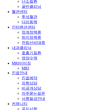
난소질환
골반클리닉
혈관센터
투석혈관
다리동맥
인터벤션센터
정계정맥류
하지정맥류
전립선비대증
내과클리닉
호흡기질환
영양수액
MRI이미징
MRI
진료안내
진료예약
의학상담
비공개상담
자주묻는질문
서류발급안내
커뮤니티
공지사항