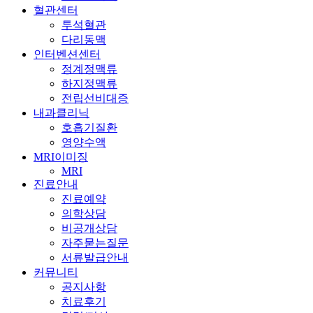
혈관센터
투석혈관
다리동맥
인터벤션센터
정계정맥류
하지정맥류
전립선비대증
내과클리닉
호흡기질환
영양수액
MRI이미징
MRI
진료안내
진료예약
의학상담
비공개상담
자주묻는질문
서류발급안내
커뮤니티
공지사항
치료후기