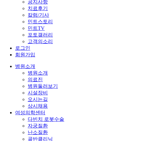
공지사항
치료후기
칼럼/기사
민트스토리
민트TV
포토갤러리
고객의소리
로그인
회원가입
병원소개
병원소개
의료진
병원둘러보기
시설장비
오시는길
상시채용
여성의학센터
다빈치 로봇수술
자궁질환
난소질환
골반클리닉