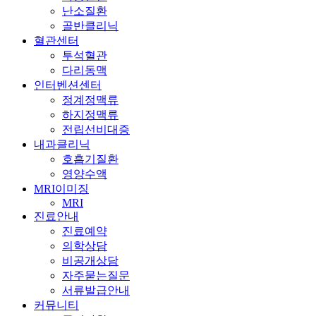
난소질환
골반클리닉
혈관센터
투석혈관
다리동맥
인터벤션센터
정계정맥류
하지정맥류
전립선비대증
내과클리닉
호흡기질환
영양수액
MRI이미징
MRI
진료안내
진료예약
의학상담
비공개상담
자주묻는질문
서류발급안내
커뮤니티