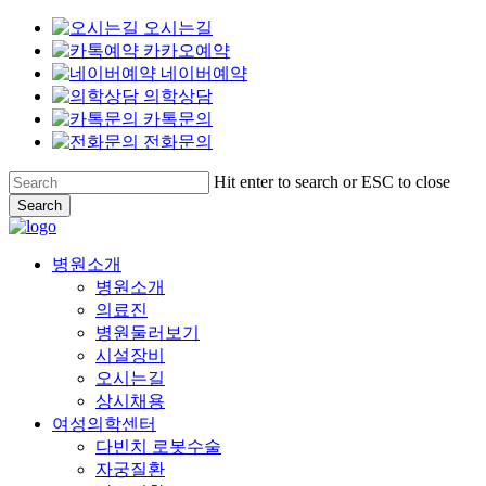
오시는길
카카오예약
네이버예약
의학상담
카톡문의
전화문의
Skip
Hit enter to search or ESC to close
to
Search
main
Close
content
Search
Menu
병원소개
병원소개
의료진
병원둘러보기
시설장비
오시는길
상시채용
여성의학센터
다빈치 로봇수술
자궁질환