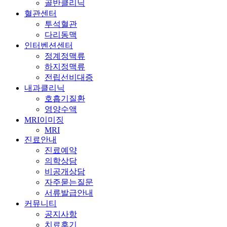
골반클리닉
혈관센터
투석혈관
다리동맥
인터벤션센터
정계정맥류
하지정맥류
전립선비대증
내과클리닉
호흡기질환
영양수액
MRI이미징
MRI
진료안내
진료예약
의학상담
비공개상담
자주묻는질문
서류발급안내
커뮤니티
공지사항
치료후기