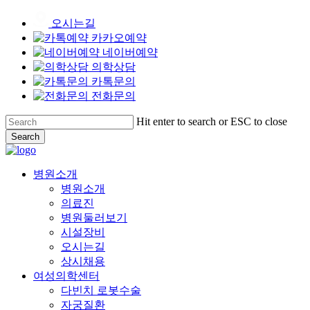
오시는길
카카오예약
네이버예약
의학상담
카톡문의
전화문의
Skip
Hit enter to search or ESC to close
to
Search
main
Close
content
Search
Menu
병원소개
병원소개
의료진
병원둘러보기
시설장비
오시는길
상시채용
여성의학센터
다빈치 로봇수술
자궁질환