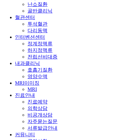
난소질환
골반클리닉
혈관센터
투석혈관
다리동맥
인터벤션센터
정계정맥류
하지정맥류
전립선비대증
내과클리닉
호흡기질환
영양수액
MRI이미징
MRI
진료안내
진료예약
의학상담
비공개상담
자주묻는질문
서류발급안내
커뮤니티