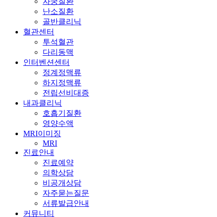
자궁질환
난소질환
골반클리닉
혈관센터
투석혈관
다리동맥
인터벤션센터
정계정맥류
하지정맥류
전립선비대증
내과클리닉
호흡기질환
영양수액
MRI이미징
MRI
진료안내
진료예약
의학상담
비공개상담
자주묻는질문
서류발급안내
커뮤니티