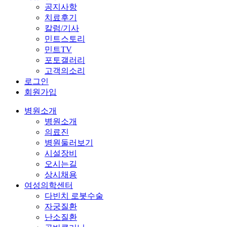
공지사항
치료후기
칼럼/기사
민트스토리
민트TV
포토갤러리
고객의소리
로그인
회원가입
병원소개
병원소개
의료진
병원둘러보기
시설장비
오시는길
상시채용
여성의학센터
다빈치 로봇수술
자궁질환
난소질환