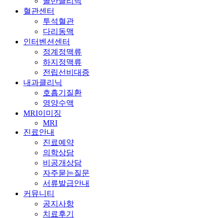
골반클리닉
혈관센터
투석혈관
다리동맥
인터벤션센터
정계정맥류
하지정맥류
전립선비대증
내과클리닉
호흡기질환
영양수액
MRI이미징
MRI
진료안내
진료예약
의학상담
비공개상담
자주묻는질문
서류발급안내
커뮤니티
공지사항
치료후기