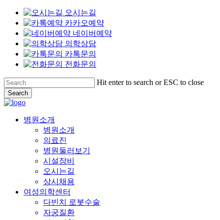
오시는길
카카오예약
네이버예약
의학상담
카톡문의
전화문의
Skip
Hit enter to search or ESC to close
to
Search
main
Close
content
Search
Menu
병원소개
병원소개
의료진
병원둘러보기
시설장비
오시는길
상시채용
여성의학센터
다빈치 로봇수술
자궁질환