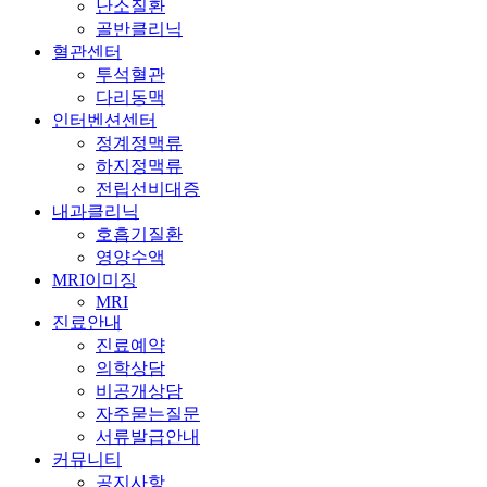
난소질환
골반클리닉
혈관센터
투석혈관
다리동맥
인터벤션센터
정계정맥류
하지정맥류
전립선비대증
내과클리닉
호흡기질환
영양수액
MRI이미징
MRI
진료안내
진료예약
의학상담
비공개상담
자주묻는질문
서류발급안내
커뮤니티
공지사항