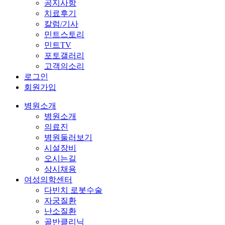
공지사항
치료후기
칼럼/기사
민트스토리
민트TV
포토갤러리
고객의소리
로그인
회원가입
병원소개
병원소개
의료진
병원둘러보기
시설장비
오시는길
상시채용
여성의학센터
다빈치 로봇수술
자궁질환
난소질환
골반클리닉