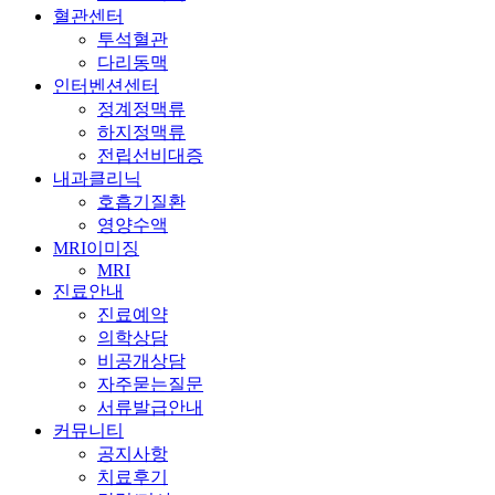
혈관센터
투석혈관
다리동맥
인터벤션센터
정계정맥류
하지정맥류
전립선비대증
내과클리닉
호흡기질환
영양수액
MRI이미징
MRI
진료안내
진료예약
의학상담
비공개상담
자주묻는질문
서류발급안내
커뮤니티
공지사항
치료후기